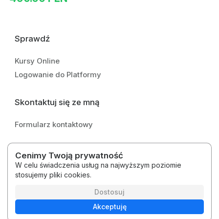
Sprawdź
Kursy Online
Logowanie do Platformy
Skontaktuj się ze mną
Formularz kontaktowy
Cenimy Twoją prywatność
W celu świadczenia usług na najwyższym poziomie
stosujemy pliki cookies.
2026 © agata's way™
Regulamin
Polityka prywatności
Dostosuj
Akceptuję
Polski
Platforma