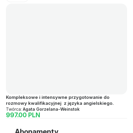
Kompleksowe i intensywne przygotowanie do 
Th
rozmowy kwalifikacyjnej  z języka angielskiego.
Tw
6
Twórca:
Agata Gorzelana-Weinstok
997.00 PLN
Abonamenty